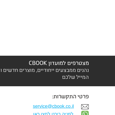
מצטרפים למועדון CBOOK
נהנים ממבצעים ייחודיים, מוצרים חדשים ו
המייל שלכם
פרטי התקשרות:
service@cbook.co.il
לפניה בצ'ט לחצו כאן