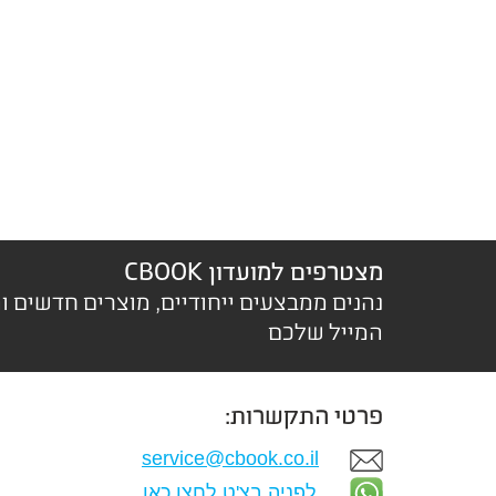
מצטרפים למועדון CBOOK
נהנים ממבצעים ייחודיים, מוצרים חדשים ו
המייל שלכם
פרטי התקשרות:
service@cbook.co.il
לפניה בצ'ט לחצו כאן