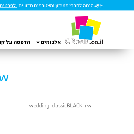
45% הנחה לחברי מועדון ומצטרפים חדשים |
לפרטים ו
אלבומים
הדפסה על קנ
rw
wedding_classicBLACK_rw