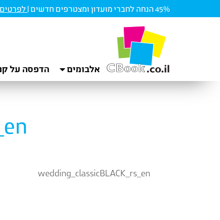
45% הנחה לחברי מועדון ומצטרפים חדשים |
לפרטים ו
אלבומים
הדפסה על קנ
_en
wedding_classicBLACK_rs_en