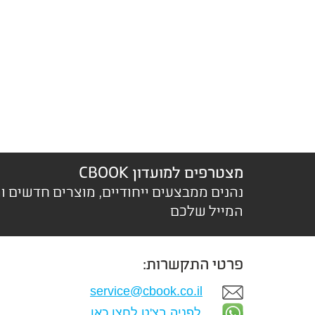
מצטרפים למועדון CBOOK
נהנים ממבצעים ייחודיים, מוצרים חדשים ו
המייל שלכם
פרטי התקשרות:
service@cbook.co.il
לפניה בצ'ט לחצו כאן