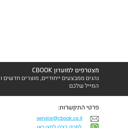
מצטרפים למועדון CBOOK
נהנים ממבצעים ייחודיים, מוצרים חדשים ו
המייל שלכם
פרטי התקשרות:
service@cbook.co.il
לפניה בצ'ט לחצו כאן