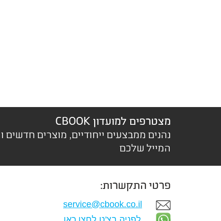
מצטרפים למועדון CBOOK
נהנים ממבצעים ייחודיים, מוצרים חדשים ו
המייל שלכם
פרטי התקשרות:
service@cbook.co.il
לפניה בצ'ט לחצו כאן