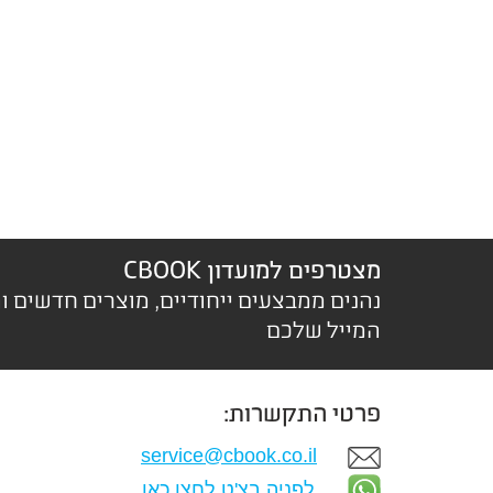
מצטרפים למועדון CBOOK
נהנים ממבצעים ייחודיים, מוצרים חדשים ו
המייל שלכם
פרטי התקשרות:
service@cbook.co.il
לפניה בצ'ט לחצו כאן