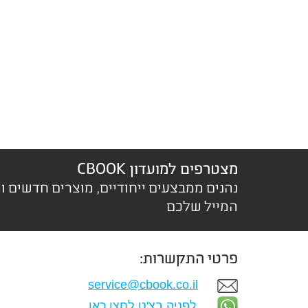
מצטרפים למועדון CBOOK
נהנים ממבצעים ייחודיים, מוצרים חדשים ו
המייל שלכם
פרטי התקשרות:
service@cbook.co.il
לפניה בצ'ט לחצו כאן