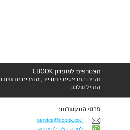
מצטרפים למועדון CBOOK
נהנים ממבצעים ייחודיים, מוצרים חדשים ו
המייל שלכם
פרטי התקשרות:
service@cbook.co.il
לפניה בצ'ט לחצו כאן