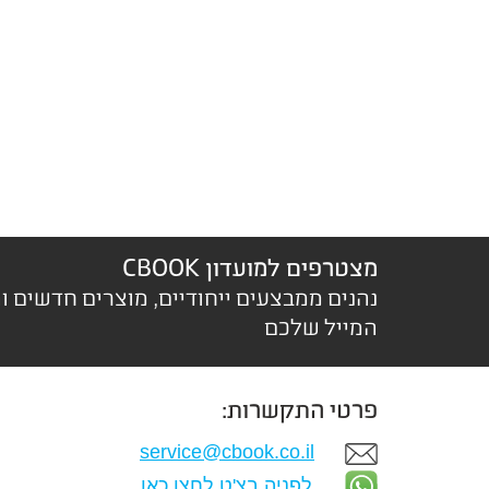
מצטרפים למועדון CBOOK
נהנים ממבצעים ייחודיים, מוצרים חדשים ו
המייל שלכם
פרטי התקשרות:
service@cbook.co.il
לפניה בצ'ט לחצו כאן