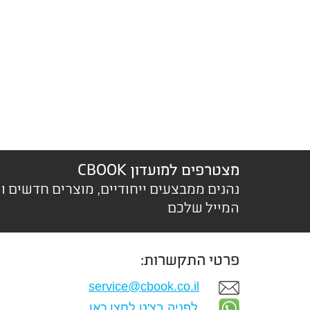
מצטרפים למועדון CBOOK
נהנים ממבצעים ייחודיים, מוצרים חדשים ו
המייל שלכם
פרטי התקשרות:
service@cbook.co.il
לפניה בצ'ט לחצו כאן