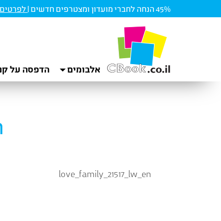
45% הנחה לחברי מועדון ומצטרפים חדשים |
לפרטים ו
אלבומים
הדפסה על קנ
n
love_family_21517_lw_en