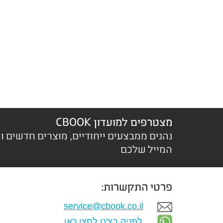
מצטרפים למועדון CBOOK
נהנים ממבצעים ייחודיים, מוצרים חדשים ו
המייל שלכם
פרטי התקשרות:
service@cbook.co.il
לפניה בצ'ט לחצו כאן