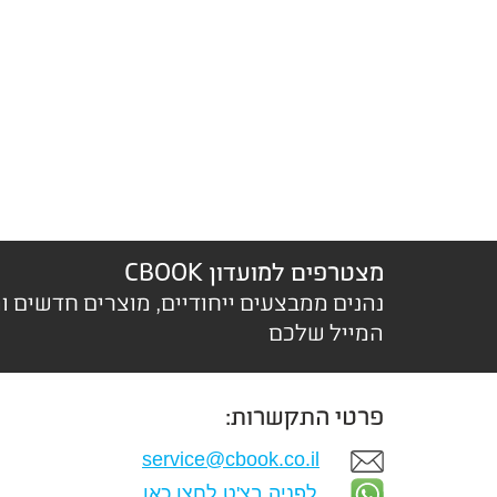
מצטרפים למועדון CBOOK
נהנים ממבצעים ייחודיים, מוצרים חדשים ו
המייל שלכם
פרטי התקשרות:
service@cbook.co.il
לפניה בצ'ט לחצו כאן