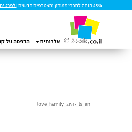
45% הנחה לחברי מועדון ומצטרפים חדשים |
לפרטים ו
אלבומים
הדפסה על קנ
love_family_21517_ls_en