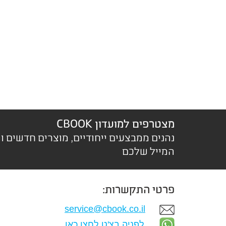
מצטרפים למועדון CBOOK
נהנים ממבצעים ייחודיים, מוצרים חדשים ו
המייל שלכם
פרטי התקשרות:
service@cbook.co.il
לפניה בצ'ט לחצו כאן