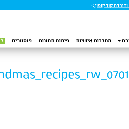
הורדת קוד קופון
>
בס
מחברות אישיות
פיתוח תמונות
פוסטרים
לו
ndmas_recipes_rw_0701