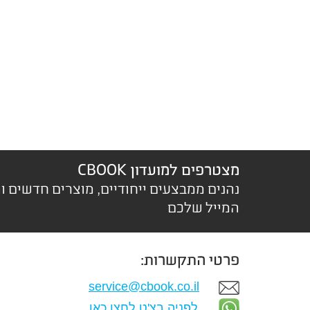
מצטרפים למועדון CBOOK
נהנים ממבצעים ייחודיים, מוצרים חדשים ו
המייל שלכם
פרטי התקשרות:
service@cbook.co.il
לפניה בצ'ט לחצו כאן