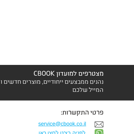
מצטרפים למועדון CBOOK
נהנים ממבצעים ייחודיים, מוצרים חדשים ו
המייל שלכם
פרטי התקשרות:
service@cbook.co.il
לפניה בצ'ט לחצו כאן