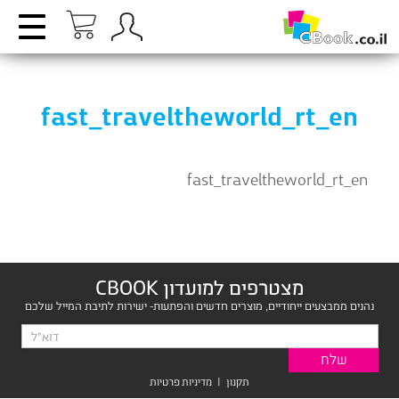
fast_traveltheworld_rt_en
fast_traveltheworld_rt_en
מצטרפים למועדון CBOOK
נהנים ממבצעים ייחודיים, מוצרים חדשים והפתעות- ישירות לתיבת המייל שלכם
תקנון
|
מדיניות פרטיות