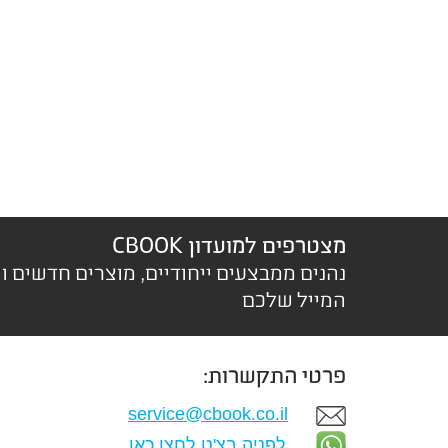
מצטרפים למועדון CBOOK
נהנים ממבצעים ייחודיים, מוצרים חדשים ו
המייל שלכם
פרטי התקשרות:
service@cbook.co.il
לפניה בצ'ט לחצו כאן