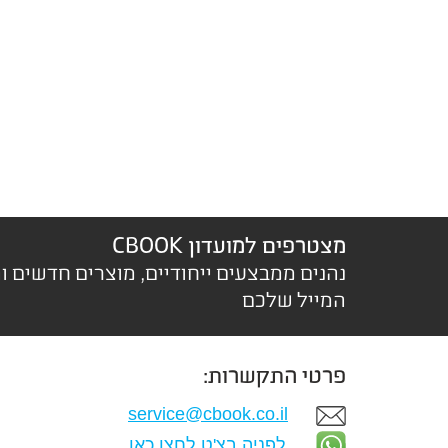
מצטרפים למועדון CBOOK
נהנים ממבצעים ייחודיים, מוצרים חדשים ו
המייל שלכם
פרטי התקשרות:
service@cbook.co.il
לפניה בצ'ט לחצו כאן