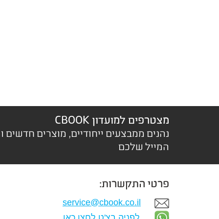
מצטרפים למועדון CBOOK
נהנים ממבצעים ייחודיים, מוצרים חדשים ו
המייל שלכם
פרטי התקשרות:
service@cbook.co.il
לפניה בצ'ט לחצו כאן