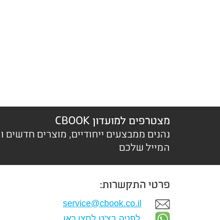
מצטרפים למועדון CBOOK
נהנים ממבצעים ייחודיים, מוצרים חדשים ו
המייל שלכם
פרטי התקשרות:
service@cbook.co.il
לפניה בצ'ט לחצו כאן