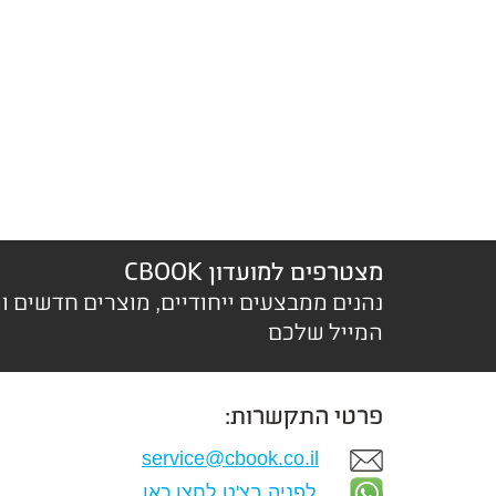
מצטרפים למועדון CBOOK
נהנים ממבצעים ייחודיים, מוצרים חדשים ו
המייל שלכם
פרטי התקשרות:
service@cbook.co.il
לפניה בצ'ט לחצו כאן