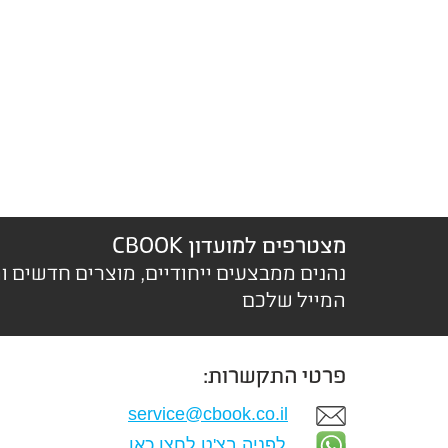
מצטרפים למועדון CBOOK
נהנים ממבצעים ייחודיים, מוצרים חדשים ו
המייל שלכם
פרטי התקשרות:
service@cbook.co.il
לפניה בצ'ט לחצו כאן