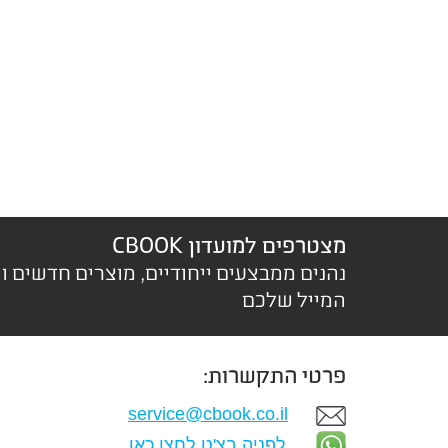
מצטרפים למועדון CBOOK
נהנים ממבצעים ייחודיים, מוצרים חדשים ו
המייל שלכם
פרטי התקשרות:
service@cbook.co.il
לפניה בצ'ט לחצו כאן