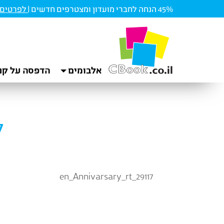
45% הנחה לחברי מועדון ומצטרפים חדשים |
לפרטים ו
אלבומים
הדפסה על קנ
7
en_Annivarsary_rt_29117