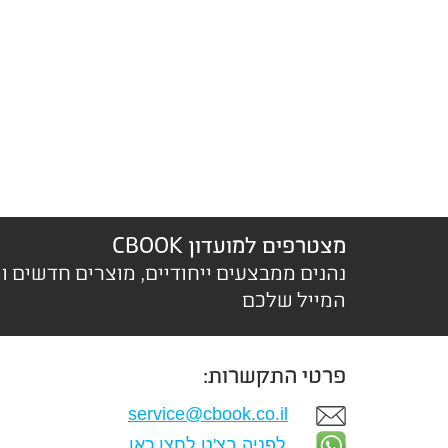
מצטרפים למועדון CBOOK
נהנים ממבצעים ייחודיים, מוצרים חדשים ו
המייל שלכם
פרטי התקשרות:
service@cbook.co.il
לפניה בצ'ט לחצו כאן