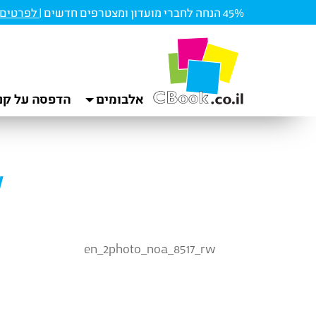
45% הנחה לחברי מועדון ומצטרפים חדשים |
לפרטים ו
אלבומים
הדפסה על קנ
w
en_2photo_noa_8517_rw