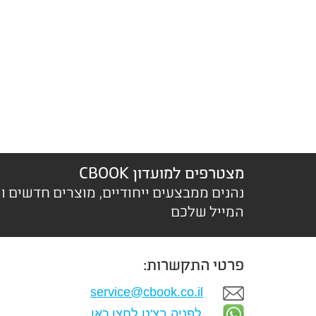
מצטרפים למועדון CBOOK
נהנים ממבצעים ייחודיים, מוצרים חדשים ו
המייל שלכם
פרטי התקשרות:
service@cbook.co.il
לפניה בצ'ט לחצו כאן