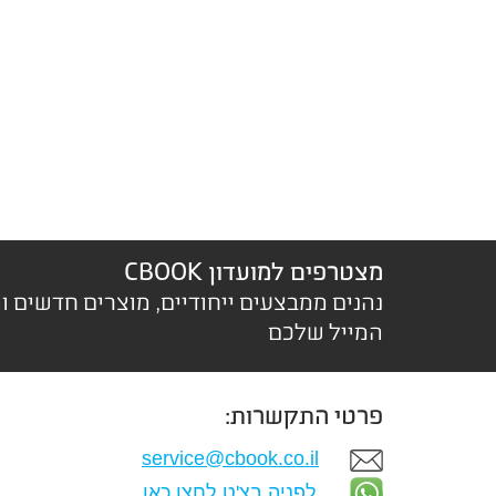
מצטרפים למועדון CBOOK
נהנים ממבצעים ייחודיים, מוצרים חדשים ו
המייל שלכם
פרטי התקשרות:
service@cbook.co.il
לפניה בצ'ט לחצו כאן