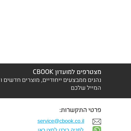
מצטרפים למועדון CBOOK
נהנים ממבצעים ייחודיים, מוצרים חדשים ו
המייל שלכם
פרטי התקשרות:
service@cbook.co.il
לפניה בצ'ט לחצו כאן