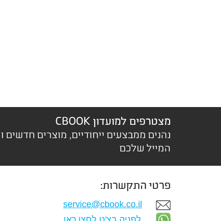
מצטרפים למועדון CBOOK
נהנים ממבצעים ייחודיים, מוצרים חדשים ו
המייל שלכם
פרטי התקשרות:
service@cbook.co.il
לפניה בצ'ט לחצו כאן