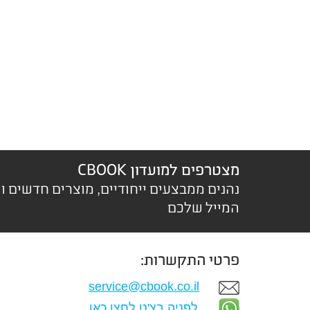
מצטרפים למועדון CBOOK
נהנים ממבצעים ייחודיים, מוצרים חדשים ו
המייל שלכם
פרטי התקשרות:
service@cbook.co.il
לפניה בצ'ט לחצו כאן