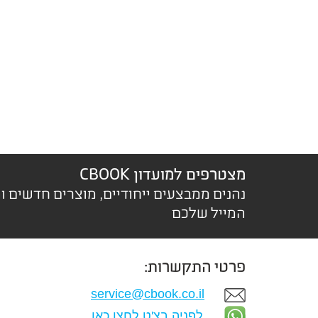
מצטרפים למועדון CBOOK
נהנים ממבצעים ייחודיים, מוצרים חדשים ו
המייל שלכם
פרטי התקשרות:
service@cbook.co.il
לפניה בצ'ט לחצו כאן