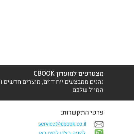
מצטרפים למועדון CBOOK
נהנים ממבצעים ייחודיים, מוצרים חדשים ו
המייל שלכם
פרטי התקשרות:
service@cbook.co.il
לפניה בצ'ט לחצו כאן