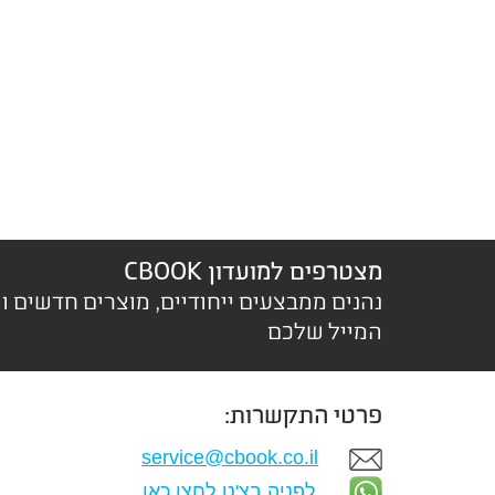
מצטרפים למועדון CBOOK
נהנים ממבצעים ייחודיים, מוצרים חדשים ו
המייל שלכם
פרטי התקשרות:
service@cbook.co.il
לפניה בצ'ט לחצו כאן