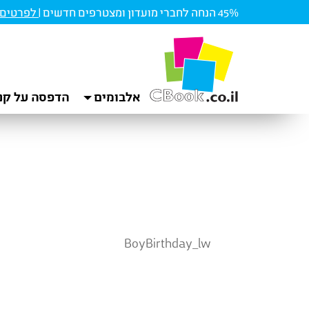
45% הנחה לחברי מועדון ומצטרפים חדשים |
לפרטים ו
אלבומים
הדפסה על קנ
BoyBirthday_lw