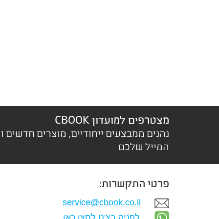
מצטרפים למועדון CBOOK
נהנים ממבצעים ייחודיים, מוצרים חדשים ו
המייל שלכם
פרטי התקשרות:
service@cbook.co.il
לפניה בצ'ט לחצו כאן