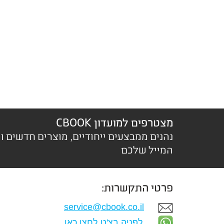
מצטרפים למועדון CBOOK
נהנים ממבצעים ייחודיים, מוצרים חדשים ו
המייל שלכם
פרטי התקשרות:
service@cbook.co.il
לפניה בצ'ט לחצו כאן