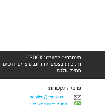
מצטרפים למועדון CBOOK
נהנים ממבצעים ייחודיים, מוצרים חדשים ו
המייל שלכם
פרטי התקשרות:
service@cbook.co.il
לפניה בצ'ט לחצו כאן