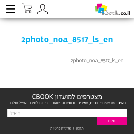
2photo_noa_8517_ls_en
2photo_noa_8517_ls_en
מצטרפים למועדון CBOOK
נהנים ממבצעים ייחודיים, מוצרים חדשים והפתעות- ישירות לתיבת המייל שלכם
תקנון
|
מדיניות פרטיות