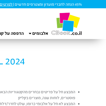
45% הנחה לחברי מועדון ומצטרפים חדשים |
לפרטים ו
אלבומים
הדפסה על קנ
ppingIL 2024
המבצע חל על פריטים נבחרים מהקטגוריות הבאות:
פוסטרים, לוחות שנה, מוצרים בקליק
המבצע לא חל על אלבומי כרומו, שלט לחדר/דלת, מגנט, 10 תמונות פולארויד, קנבס ממוסגר, תליית מ