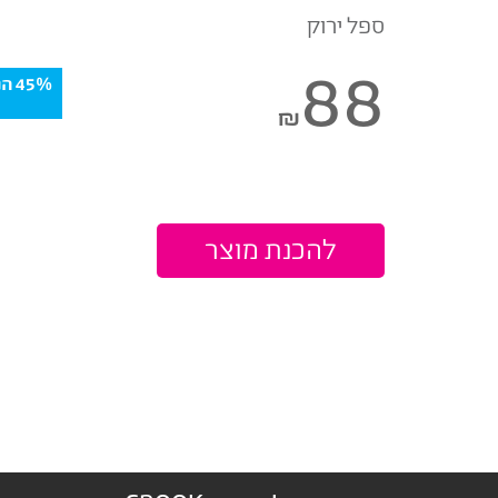
ספל ירוק
88
5%
₪