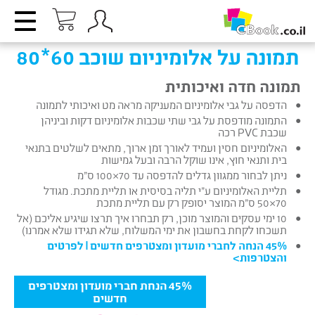
תמונה על אלומיניום שוכב 60*80
תמונה חדה ואיכותית
הדפסה על גבי אלומיניום המעניקה מראה מט ואיכותי לתמונה
התמונה מודפסת על גבי שתי שכבות אלומיניום דקות וביניהן
שכבת PVC רכה
האלומיניום חסין ועמיד לאורך זמן ארוך, מתאים לשלטים בתנאי
בית ותנאי חוץ, אינו שוקל הרבה ובעל גמישות
ניתן לבחור ממגוון גדלים להדפסה עד 70×100 ס”מ
תליית האלומיניום ע”י תליה בסיסית או תליית מתכת. מגודל
70×50 ס”מ המוצר יסופק רק עם תליית מתכת
10 ימי עסקים והמוצר מוכן, רק תבחרו איך תרצו שיגיע אליכם (אל
תשכחו לקחת בחשבון את ימי המשלוח, שלא תגידו שלא אמרנו)
45% הנחה לחברי מועדון ומצטרפים חדשים |
לפרטים
והצטרפות
>
45% הנחת חברי מועדון ומצטרפים
חדשים