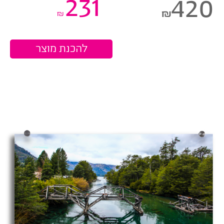
231
420
₪
₪