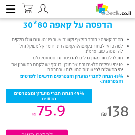
הדפסה על קאפה 80*30
מה זה קאפה? חומר מוקצף וקשיח אשר פני השטח שלו חלקים
למה כדאי לבחור בקאפה?הקאפה הינו חומר קל משקל וזול
להדפסה, עובי 10 מ”מ
תוכלו לבחור מגוון גדלים להדפסה עד 100×70 ס”מ
10 ימי עסקים מלאים והמוצר מוכן, בנוסף יש לקחת בחשבון את
ימי המשלוח לפי שיטת המשלוח שבחרתם
45% הנחה לחברי מועדון ומצטרפים חדשים |
לפרטים
והצטרפות
>
45% הנחת חברי מועדון ומצטרפים
חדשים
75.9
138
₪
₪