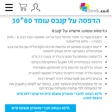
הדפסה על קנבס עומד 80*30
הדפסת תמונה אישית על קנבס
הקנבס עשוי בד סופר איכותי בעל אריגה מאוזנת המורכבת מ – 20%
כותנה ו – 80% פוליאסטר
יריעות הקנבס מאפשרות גמישות ואיכות מקסימלית עם ספיגת צבע
אופטימלית המעניקה חדות ועומק לתמונה
כל תמונה נמתחת על מסגרת גלריה בעובי 2.5 ס”מ
הדפסה בטכנולגיית Super UV המתקדמת בעולם
מבחר גדלים עד 70×100 ס”מ לאימפקט מקסימלי
עיטוף גלריה קפדני ויוקרתי בסטייל מותאם למסגרת
צבעים חיים עם look שאינו דוהה לשנים רבות
10 ימי עסקים מלאים והמוצר מוכן, בנוסף יש לקחת בחשבון את
ימי המשלוח לפי שיטת המשלוח שבחרתם
45% הנחה לחברי מועדון ומצטרפים חדשים |
לפרטים
והצטרפות
>
45% הנחת חברי מועדון ומצטרפים