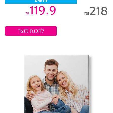
חדשים
119.9
218
₪
₪