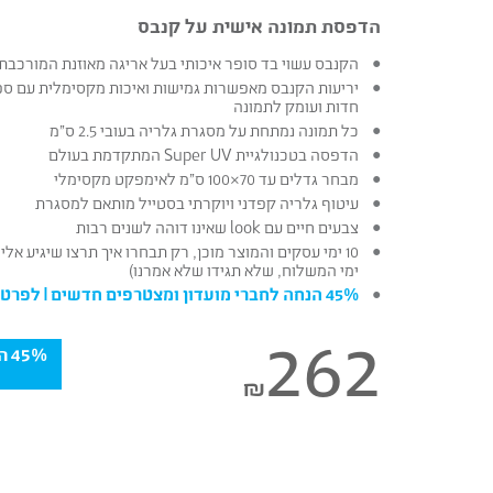
הדפסת תמונה אישית על קנבס
הקנבס עשוי בד סופר איכותי בעל אריגה מאוזנת המורכבת מ – 20% כותנה ו – 80% פו
יריעות הקנבס מאפשרות גמישות ואיכות מקסימלית עם ספ
חדות ועומק לתמונה
כל תמונה נמתחת על מסגרת גלריה בעובי 2.5 ס”מ
הדפסה בטכנולגיית Super UV המתקדמת בעולם
מבחר גדלים עד 70×100 ס”מ לאימפקט מקסימלי
עיטוף גלריה קפדני ויוקרתי בסטייל מותאם למסגרת
צבעים חיים עם look שאינו דוהה לשנים רבות
10 ימי עסקים והמוצר מוכן, רק תבחרו איך תרצו שיגיע א
ימי המשלוח, שלא תגידו שלא אמרנו)
45% הנחה לחברי מועדון ומצטרפים חדשים |
לפרטי
262
5%
₪