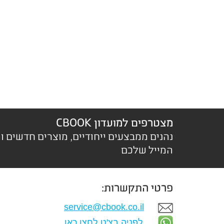
מצטרפים למועדון CBOOK
נהנים ממבצעים ייחודיים, מוצרים חדשים ו
המייל שלכם
פרטי התקשרות:
service@cbook.co.il
לפניה בצ'ט לחצו כאן