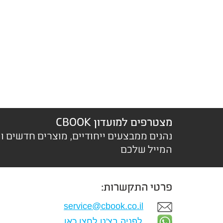
מצטרפים למועדון CBOOK
נהנים ממבצעים ייחודיים, מוצרים חדשים ו
המייל שלכם
פרטי התקשרות:
service@cbook.co.il
לפניה בצ'ט לחצו כאן