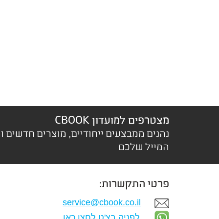
מצטרפים למועדון CBOOK
נהנים ממבצעים ייחודיים, מוצרים חדשים ו
המייל שלכם
פרטי התקשרות:
service@cbook.co.il
לפניה בצ'ט לחצו כאן