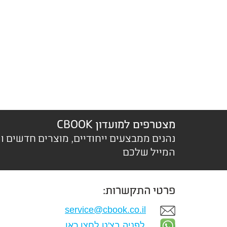
מצטרפים למועדון CBOOK
נהנים ממבצעים ייחודיים, מוצרים חדשים ו
המייל שלכם
פרטי התקשרות:
service@cbook.co.il
לפניה בצ'ט לחצו כאן