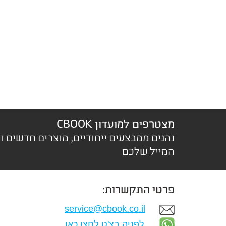
מצטרפים למועדון CBOOK
נהנים ממבצעים ייחודיים, מוצרים חדשים ו
המייל שלכם
פרטי התקשרות:
service@cbook.co.il
לפניה בצ'ט לחצו כאן