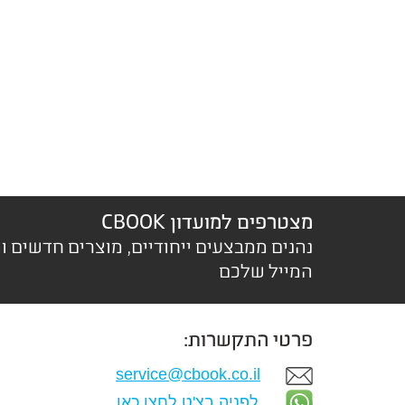
מצטרפים למועדון CBOOK
נהנים ממבצעים ייחודיים, מוצרים חדשים ו
המייל שלכם
פרטי התקשרות:
service@cbook.co.il
לפניה בצ'ט לחצו כאן