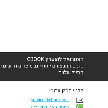
מצטרפים למועדון CBOOK
נהנים ממבצעים ייחודיים, מוצרים חדשים ו
המייל שלכם
פרטי התקשרות:
service@cbook.co.il
לפניה בצ'ט לחצו כאן