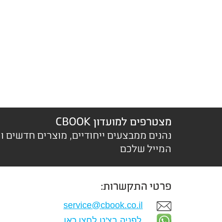
מצטרפים למועדון CBOOK
נהנים ממבצעים ייחודיים, מוצרים חדשים ו
המייל שלכם
פרטי התקשרות:
service@cbook.co.il
לפניה בצ'ט לחצו כאן